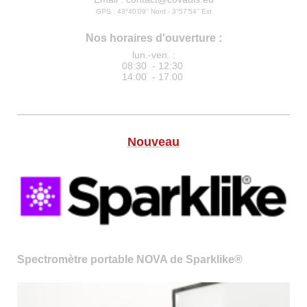
GPS : 43°40’09‘’ Nord - 3°57’54’’ Est
Nos horaires d'ouverture :
lun.-ven. :
08:30 - 12:30
14:00 - 17:00
Nouveau
Spectromètre portable NOVA de Sparklike®