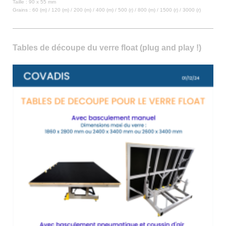
Taille : 90 x 55 mm
Grains : 60 (m) / 120 (m) / 200 (m) / 400 (m) / 500 (r) / 800 (m) / 1500 (r) / 3000 (r)
Tables de découpe du verre float (plug and play !)