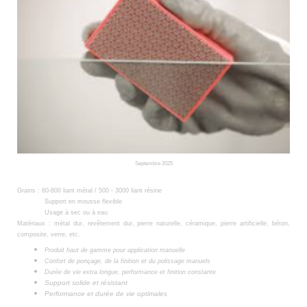
Septembre 2025
Grains :
60-800 liant métal /
500 - 3000 liant résine
Support en mousse flexible
Usage à sec ou à eau
Matériaux : métal dur, revêtement dur, pierre naturelle, céramique, pierre artificielle, béton,
composite, verre, etc.
Produit haut de gamme pour application manuelle
Confort de ponçage, de la finition et du polissage manuels
Durée de vie extra longue, performance et finition constante
Support solide et résistant
Performance et durée de vie optimales