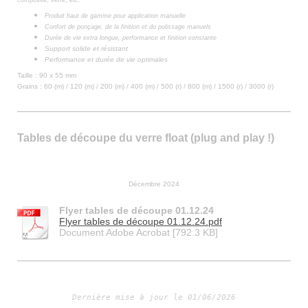
composite, verre, etc.
Produit haut de gamme pour application manuelle
Confort de ponçage, de la finition et du polissage manuels
Durée de vie extra longue, performance et finition constante
Support solide et résistant
Performance et durée de vie optimales
Taille : 90 x 55 mm
Grains : 60 (m) / 120 (m) / 200 (m) / 400 (m) / 500 (r) / 800 (m) / 1500 (r) / 3000 (r)
Tables de découpe du verre float (plug and play !)
Décembre 2024
Flyer tables de découpe 01.12.24
Flyer tables de découpe 01.12.24.pdf
Document Adobe Acrobat [792.3 KB]
Dernière mise à jour le 01/06/2026