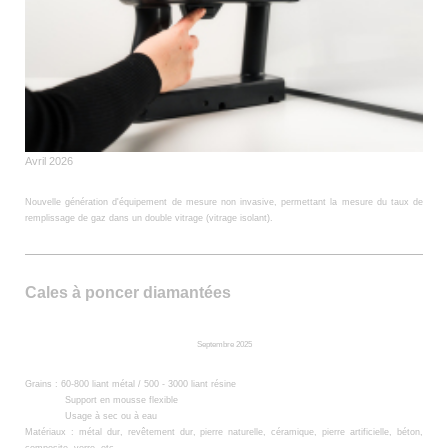
Avril 2026
Nouvelle génération d'équipement de mesure non invasive, permettant la mesure du taux de
remplissage de gaz dans un double vitrage (vitrage isolant).
Cales à poncer diamantées
Septembre 2025
Grains :
60-800 liant métal /
500 - 3000 liant résine
Support en mousse flexible
Usage à sec ou à eau
Matériaux : métal dur, revêtement dur, pierre naturelle, céramique, pierre artificielle, béton,