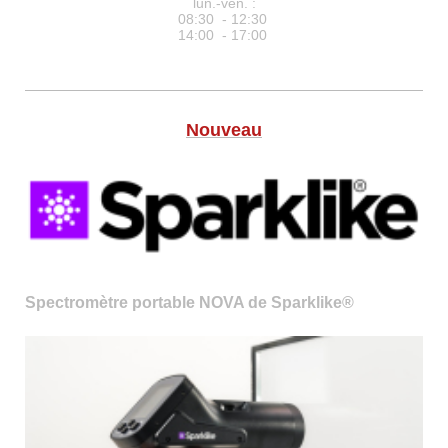
lun.-ven. :
08:30 - 12:30
14:00 - 17:00
Nouveau
Spectromètre portable NOVA de Sparklike®