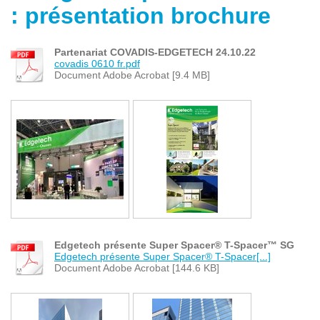
: présentation brochure
Partenariat COVADIS-EDGETECH 24.10.22
covadis 0610 fr.pdf
Document Adobe Acrobat [9.4 MB]
Edgetech présente Super Spacer® T-Spacer™ SG
Edgetech présente Super Spacer® T-Spacer[...]
Document Adobe Acrobat [144.6 KB]