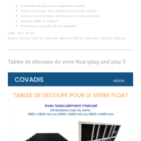
Produit haut de gamme pour application manuelle
Confort de ponçage, de la finition et du polissage manuels
Durée de vie extra longue, performance et finition constante
Support solide et résistant
Performance et durée de vie optimales
Taille : 90 x 55 mm
Grains : 60 (m) / 120 (m) / 200 (m) / 400 (m) / 500 (r) / 800 (m) / 1500 (r) / 3000 (r)
Tables de découpe du verre float (plug and play !)