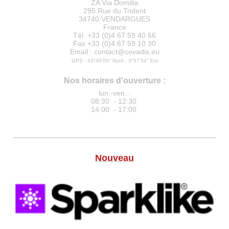
ZA Via Domitia
295 Rue du Trident
34740 VENDARGUES
France
Tél. +33 (0)4 67 59 40 66
Fax +33 (0)4 67 59 10 30
Email : contact@covadis.eu
GPS : 43°40’09‘’ Nord - 3°57’54’’ Est
Nos horaires d'ouverture :
lun.-ven. :
08:30 - 12:30
14:00 - 17:00
Nouveau