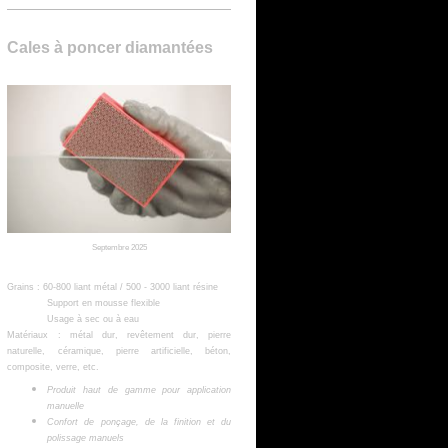
Cales à poncer diamantées
Septembre 2025
Grains :
60-800 liant métal /
500 - 3000 liant résine
Support en mousse flexible
Usage à sec ou à eau
Matériaux : métal dur, revêtement dur, pierre
naturelle, céramique, pierre artificielle, béton,
composite, verre, etc.
Produit haut de gamme pour application
manuelle
Confort de ponçage, de la finition et du
polissage manuels