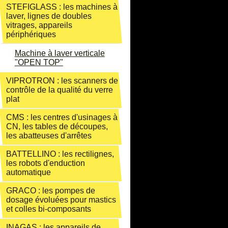
STEFIGLASS : les machines à
laver, lignes de doubles
vitrages, appareils
périphériques
Machine à laver verticale
"OPEN TOP"
VIPROTRON : les scanners de
contrôle de la qualité du verre
plat
CMS : les centres d'usinages à
CN, les tables de découpes,
les abatteuses d'arrêtes
BATTELLINO : les rectilignes,
les robots d'enduction
automatique
GRACO : les pompes de
dosage évoluées pour mastics
et colles bi-composants
INAGAS : les appareils de