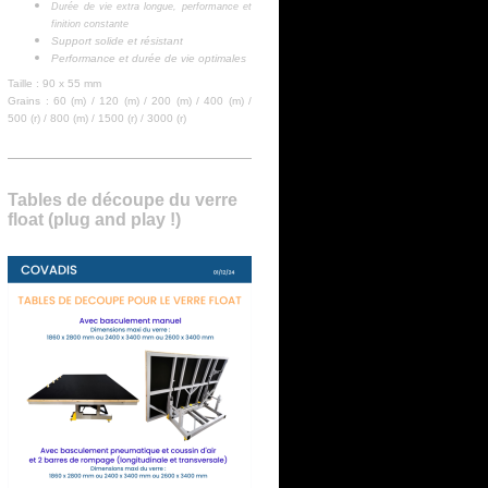
Durée de vie extra longue, performance et
finition constante
Support solide et résistant
Performance et durée de vie optimales
Taille : 90 x 55 mm
Grains : 60 (m) / 120 (m) / 200 (m) / 400 (m) /
500 (r) / 800 (m) / 1500 (r) / 3000 (r)
Tables de découpe du verre
float (plug and play !)