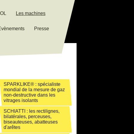
JOL
Les machines
/Evènements
Presse
SPARKLIKE® : spécialiste
mondial de la mesure de gaz
non-destructive dans les
vitrages isolants
SCHIATTI : les rectilignes,
bilatérales, perceuses,
biseauteuses, abatteuses
d'arêtes