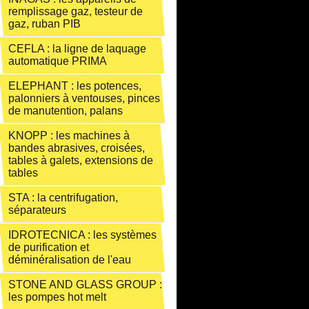
remplissage gaz, testeur de
gaz, ruban PIB
CEFLA : la ligne de laquage
automatique PRIMA
ELEPHANT : les potences,
palonniers à ventouses, pinces
de manutention, palans
KNOPP : les machines à
bandes abrasives, croisées,
tables à galets, extensions de
tables
STA : la centrifugation,
séparateurs
IDROTECNICA : les systèmes
de purification et
déminéralisation de l'eau
STONE AND GLASS GROUP :
les pompes hot melt