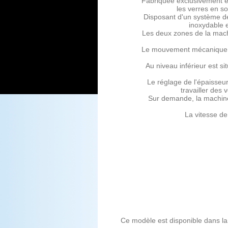
Fabriquée exclusivement e
les verres en 
Disposant d'un système de
inoxydable 
Les deux zones de la mach
Le mouvement mécanique es
Au niveau inférieur est si
Le réglage de l'épaisseu
travailler des
Sur demande, la machine 
La vitesse de
Ce modèle est disponible dans la 