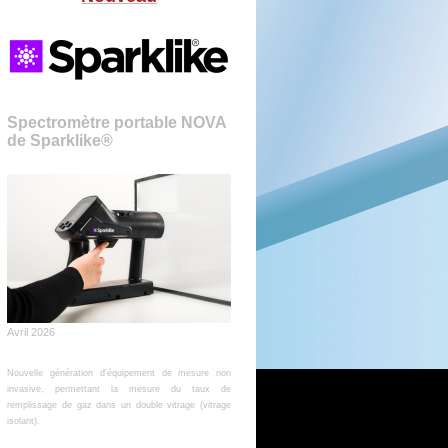
Spectromètre portable NOVA
de Sparklike®
Avril 2026
Nouvelle génération d'équipement de mesure non
invasive, permettant la mesure du taux de
remplissage de gaz dans un double vitrage (vitrage
isolant).