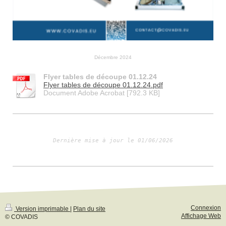
Décembre 2024
Flyer tables de découpe 01.12.24
Flyer tables de découpe 01.12.24.pdf
Document Adobe Acrobat [792.3 KB]
Dernière mise à jour le 01/06/2026
Connexion
Version imprimable
|
Plan du site
Affichage Web
© COVADIS