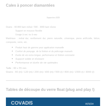
Cales à poncer diamantées
Septembre 2025
Grains :
60-800 liant métal /
500 - 3000 liant résine
Support en mousse flexible
Usage à sec ou à eau
Matériaux : métal dur, revêtement dur, pierre naturelle, céramique, pierre artificielle, béton,
composite, verre, etc.
Produit haut de gamme pour application manuelle
Confort de ponçage, de la finition et du polissage manuels
Durée de vie extra longue, performance et finition constante
Support solide et résistant
Performance et durée de vie optimales
Taille : 90 x 55 mm
Grains : 60 (m) / 120 (m) / 200 (m) / 400 (m) / 500 (r) / 800 (m) / 1500 (r) / 3000 (r)
Tables de découpe du verre float (plug and play !)