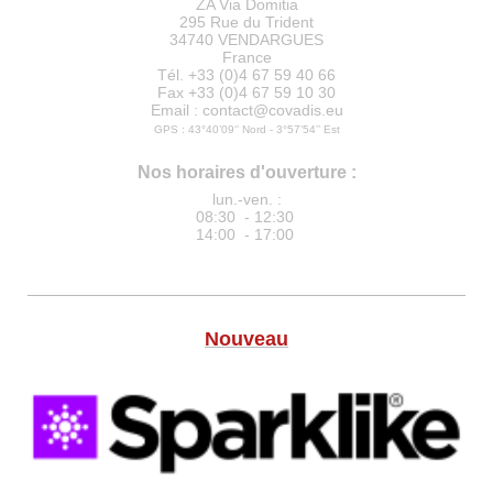
ZA Via Domitia
295 Rue du Trident
34740 VENDARGUES
France
Tél. +33 (0)4 67 59 40 66
Fax +33 (0)4 67 59 10 30
Email : contact@covadis.eu
GPS : 43°40’09‘’ Nord - 3°57’54’’ Est
Nos horaires d'ouverture :
lun.-ven. :
08:30 - 12:30
14:00 - 17:00
Nouveau