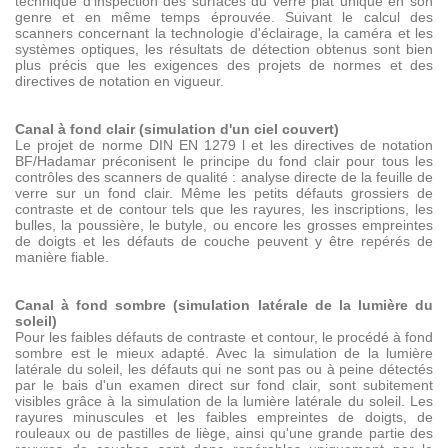
technique d'inspection des surfaces du verre plat unique en son
genre et en même temps éprouvée. Suivant le calcul des
scanners concernant la technologie d'éclairage, la caméra et les
systèmes optiques, les résultats de détection obtenus sont bien
plus précis que les exigences des projets de normes et des
directives de notation en vigueur.
Canal à fond clair (simulation d'un ciel couvert)
Le projet de norme DIN EN 1279 l et les directives de notation
BF/Hadamar préconisent le principe du fond clair pour tous les
contrôles des scanners de qualité : analyse directe de la feuille de
verre sur un fond clair. Même les petits défauts grossiers de
contraste et de contour tels que les rayures, les inscriptions, les
bulles, la poussière, le butyle, ou encore les grosses empreintes
de doigts et les défauts de couche peuvent y être repérés de
manière fiable.
Canal à fond sombre (simulation latérale de la lumière du
soleil)
Pour les faibles défauts de contraste et contour, le procédé à fond
sombre est le mieux adapté. Avec la simulation de la lumière
latérale du soleil, les défauts qui ne sont pas ou à peine détectés
par le bais d'un examen direct sur fond clair, sont subitement
visibles grâce à la simulation de la lumière latérale du soleil. Les
rayures minuscules et les faibles empreintes de doigts, de
rouleaux ou de pastilles de liège, ainsi qu'une grande partie des